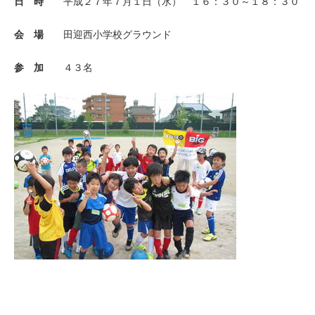
日 時
平成２７年７月１日（水） １６：３０～１８：３０
会 場
田迎西小学校グラウンド
参 加
４３名