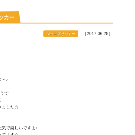
サッカー
［2017.06.28］
ジュニアサッカー
。
～♪
ようで
る
きました☆
元気で楽しいですよ♪
ってます☆