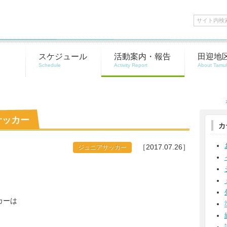
スケジュール
活動案内・報告
田迎地
サッカー
カ
［2017.07.26］
ジュニアサッカー
。
カーは