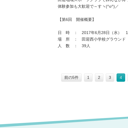
体験参加も大歓迎で～すヽ(^o^)／
【第6回 開催概要】
日 時 ： 2017年6月28日（水） 16
場 所 ： 田迎西小学校グラウンド
人 数 ： 39人
前の5件
1
2
3
4