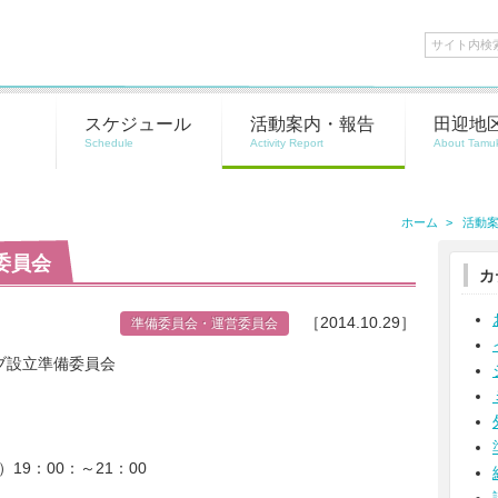
スケジュール
活動案内・報告
田迎地
ホーム
活動
委員会
カ
［2014.10.29］
準備委員会・運営委員会
ブ設立準備委員会
19
00
21
00
）
：
：～
：