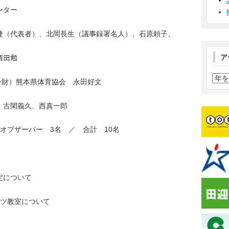
ンター
（代表者）、北岡長生（議事録署名人）、
石原頼子、
ア
田勉
公財）熊本県体育協会 永田好文
：古閑義久、西真一郎
3
10
 オブザーバー
名 ／ 合計
名
について
ツ教室について