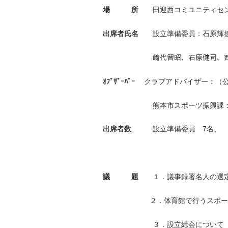
場 所
田迎西コミユニティセ
出席者氏名
設立準備委員：石原輝捷
﨑代智昭、石原健司、西
ｵﾌﾞｻﾞｰﾊﾞｰ
クラブアドバイザー：（
熊本市スポーツ振興課
7
出席者数
設立準備委員
名、
議 題
１．議事録署名人の選定
２．体育館で行うスポー
３．設立総会について