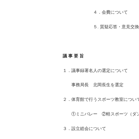
４．会費について
.
５
質疑応答・意見交換
議
事
要
旨
１．
議事録署名人の選定について
事務局長 北岡長生を選定
２．
体育館で行うスポーツ教室につい
①ミニバレー ②軽スポーツ（ダン
３．
設立総会について