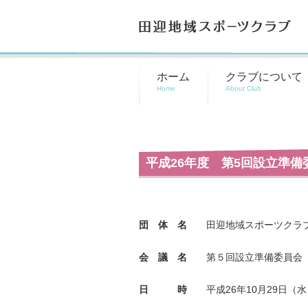
田迎地域スポーツクラブ
ホーム
クラブについて
平成26年度 第5回設立準備
団 体 名
田迎地域スポーツクラ
会 議 名
第５回設立準備委員会
26
10
29
日 時
平成
年
月
日（水