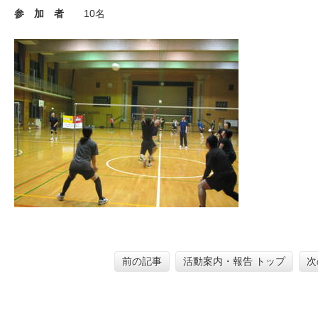
参 加 者
10
名
前の記事
活動案内・報告 トップ
次