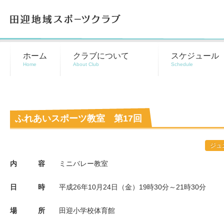
田迎地域スポーツクラブ
ホーム
クラブについて
スケジュール
ふれあいスポーツ教室 第17回
ジュ
内 容
ミニバレー教室
日 時
平成
26
年10
月24
日（金）19時30分～21時30分
場 所
田迎小学校体育館