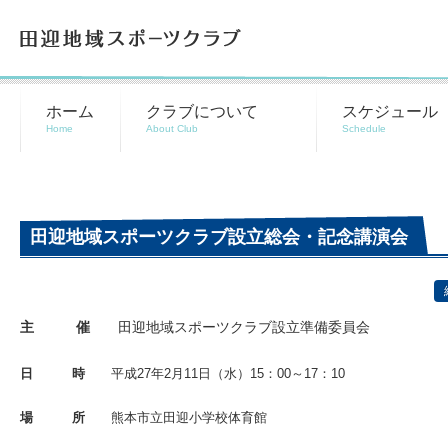
田迎地域スポーツクラブ
ホーム
クラブについて
スケジュール
田迎地域スポーツクラブ設立総会・記念講演会
主 催
田迎地域スポーツクラブ設立準備委員会
日 時
平成
27
年
2
月
11
日（水）
15
：
00
～
17
：
10
場 所
熊本市立田迎小学校体育館