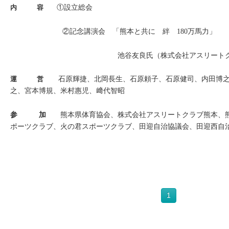
内 容
①設立総会
②記念講演会 「熊本と共に 絆 180万馬力」
池谷友良氏（株式会社アスリートクラブ熊
運 営
石原輝捷、北岡長生、石原頼子、石
原健司、内田博
之、宮本博規、米村惠児、﨑代智昭
参 加
熊本県体育協会、
株式会社アスリートクラブ熊本、
ポーツクラブ、火の君スポーツクラブ、田迎自治協議会、田迎西自
1