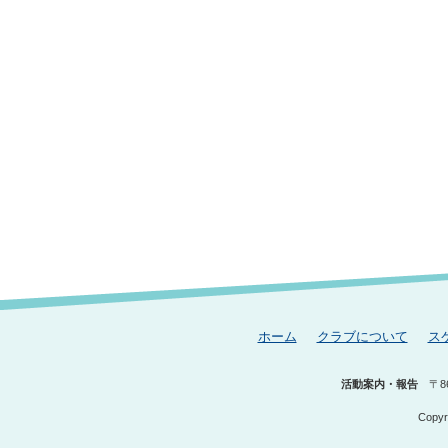
ホーム
クラブについて
ス
活動案内・報告
〒8
Copyr