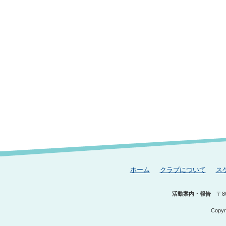
ホーム
クラブについて
ス
活動案内・報告
〒8
Copyr